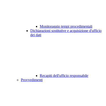
Monitoraggio tempi procedimentali
Dichiarazioni sostitutive e acquisizione d'ufficio
dei dati
Recapiti dell'ufficio responsabile
Provvedimenti