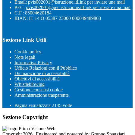
Email:
pvis002001@istruzione.it
Link per inviare una mail
PEC:
pvis002001@pec.istruzione.it
Link per inviare una mail
C.F.: 85004620184
IBAN: IT 14 O 05387 23000 000049489803
Sezione Link Utili
Cookie policy
Note legali
Informativa Privacy
Ufficio Relazioni con il Pubblico
Dichiarazione di accessibilità
Obiettivi di accessibilità
Whistleblowing
Gestione consensi cookie
Amministrazione trasparente
Pagina visualizzata
2145
volte
Sezione Copyright
Copyright 2026 | Engineered and powered by Gruppo Spaggiari