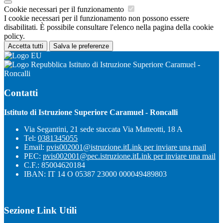
Cookie necessari per il funzionamento
I cookie necessari per il funzionamento non possono essere
disabilitati. È possibile consultare l'elenco nella pagina della cookie
policy.
Accetta tutti
Salva le preferenze
Istituto di Istruzione Superiore Caramuel -
Roncalli
Contatti
Istituto di Istruzione Superiore Caramuel - Roncalli
Via Segantini, 21 sede staccata Via Matteotti, 18 A
Tel:
0381345055
Email:
pvis002001@istruzione.it
Link per inviare una mail
PEC:
pvis002001@pec.istruzione.it
Link per inviare una mail
C.F.: 85004620184
IBAN: IT 14 O 05387 23000 000049489803
Sezione Link Utili