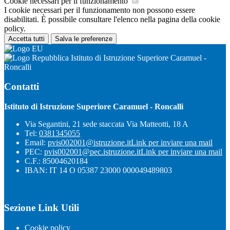
Cookie necessari per il funzionamento
I cookie necessari per il funzionamento non possono essere
disabilitati. È possibile consultare l'elenco nella pagina della cookie
policy.
Accetta tutti
Salva le preferenze
Istituto di Istruzione Superiore Caramuel -
Roncalli
Contatti
Istituto di Istruzione Superiore Caramuel - Roncalli
Via Segantini, 21 sede staccata Via Matteotti, 18 A
Tel:
0381345055
Email:
pvis002001@istruzione.it
Link per inviare una mail
PEC:
pvis002001@pec.istruzione.it
Link per inviare una mail
C.F.: 85004620184
IBAN: IT 14 O 05387 23000 000049489803
Sezione Link Utili
Cookie policy