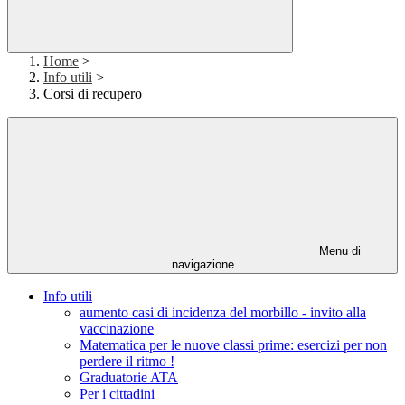
Home
>
Info utili
>
Corsi di recupero
Menu di
navigazione
Info utili
aumento casi di incidenza del morbillo - invito alla
vaccinazione
Matematica per le nuove classi prime: esercizi per non
perdere il ritmo !
Graduatorie ATA
Per i cittadini