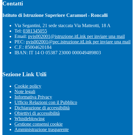
Contatti
Istituto di Istruzione Superiore Caramuel - Roncalli
Via Segantini, 21 sede staccata Via Matteotti, 18 A
Tel:
0381345055
Email:
pvis002001@istruzione.it
Link per inviare una mail
PEC:
pvis002001@pec.istruzione.it
Link per inviare una mail
C.F.: 85004620184
IBAN: IT 14 O 05387 23000 000049489803
Sezione Link Utili
Cookie policy
Note legali
Informativa Privacy
Ufficio Relazioni con il Pubblico
Dichiarazione di accessibilità
Obiettivi di accessibilità
Whistleblowing
Gestione consensi cookie
Amministrazione trasparente