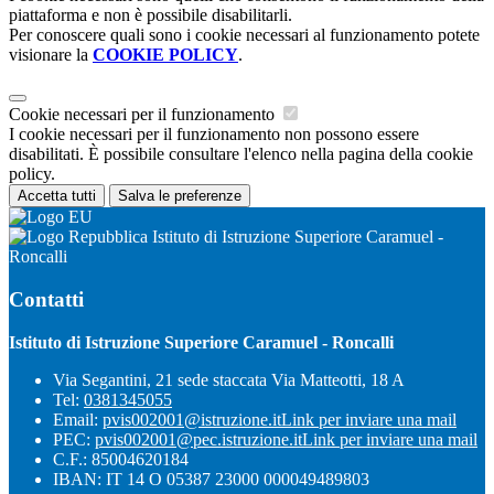
piattaforma e non è possibile disabilitarli.
Per conoscere quali sono i cookie necessari al funzionamento potete
visionare la
COOKIE POLICY
.
Cookie necessari per il funzionamento
I cookie necessari per il funzionamento non possono essere
disabilitati. È possibile consultare l'elenco nella pagina della cookie
policy.
Accetta tutti
Salva le preferenze
Istituto di Istruzione Superiore Caramuel -
Roncalli
Contatti
Istituto di Istruzione Superiore Caramuel - Roncalli
Via Segantini, 21 sede staccata Via Matteotti, 18 A
Tel:
0381345055
Email:
pvis002001@istruzione.it
Link per inviare una mail
PEC:
pvis002001@pec.istruzione.it
Link per inviare una mail
C.F.: 85004620184
IBAN: IT 14 O 05387 23000 000049489803