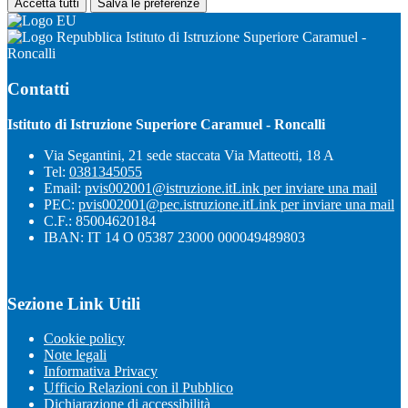
Accetta tutti
Salva le preferenze
Istituto di Istruzione Superiore Caramuel -
Roncalli
Contatti
Istituto di Istruzione Superiore Caramuel - Roncalli
Via Segantini, 21 sede staccata Via Matteotti, 18 A
Tel:
0381345055
Email:
pvis002001@istruzione.it
Link per inviare una mail
PEC:
pvis002001@pec.istruzione.it
Link per inviare una mail
C.F.: 85004620184
IBAN: IT 14 O 05387 23000 000049489803
Sezione Link Utili
Cookie policy
Note legali
Informativa Privacy
Ufficio Relazioni con il Pubblico
Dichiarazione di accessibilità