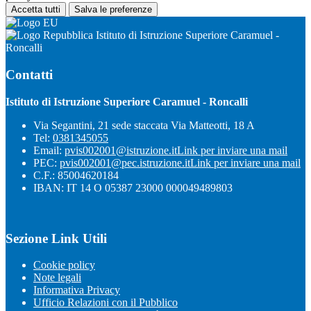
Accetta tutti
Salva le preferenze
Istituto di Istruzione Superiore Caramuel -
Roncalli
Contatti
Istituto di Istruzione Superiore Caramuel - Roncalli
Via Segantini, 21 sede staccata Via Matteotti, 18 A
Tel:
0381345055
Email:
pvis002001@istruzione.it
Link per inviare una mail
PEC:
pvis002001@pec.istruzione.it
Link per inviare una mail
C.F.: 85004620184
IBAN: IT 14 O 05387 23000 000049489803
Sezione Link Utili
Cookie policy
Note legali
Informativa Privacy
Ufficio Relazioni con il Pubblico