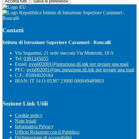
Accetta tutti
Salva le preferenze
Istituto di Istruzione Superiore Caramuel -
Roncalli
Contatti
Istituto di Istruzione Superiore Caramuel - Roncalli
Via Segantini, 21 sede staccata Via Matteotti, 18 A
Tel:
0381345055
Email:
pvis002001@istruzione.it
Link per inviare una mail
PEC:
pvis002001@pec.istruzione.it
Link per inviare una mail
C.F.: 85004620184
IBAN: IT 14 O 05387 23000 000049489803
Sezione Link Utili
Cookie policy
Note legali
Informativa Privacy
Ufficio Relazioni con il Pubblico
Dichiarazione di accessibilità