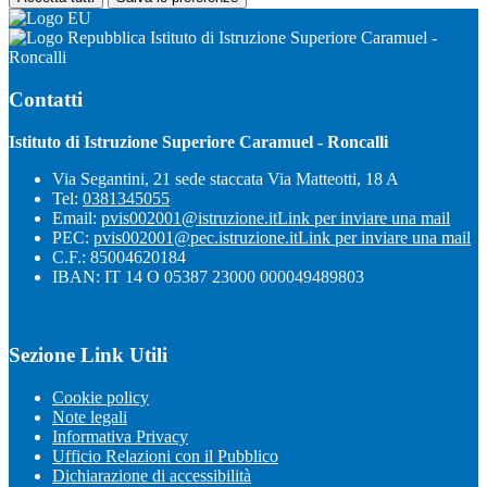
Istituto di Istruzione Superiore Caramuel -
Roncalli
Contatti
Istituto di Istruzione Superiore Caramuel - Roncalli
Via Segantini, 21 sede staccata Via Matteotti, 18 A
Tel:
0381345055
Email:
pvis002001@istruzione.it
Link per inviare una mail
PEC:
pvis002001@pec.istruzione.it
Link per inviare una mail
C.F.: 85004620184
IBAN: IT 14 O 05387 23000 000049489803
Sezione Link Utili
Cookie policy
Note legali
Informativa Privacy
Ufficio Relazioni con il Pubblico
Dichiarazione di accessibilità