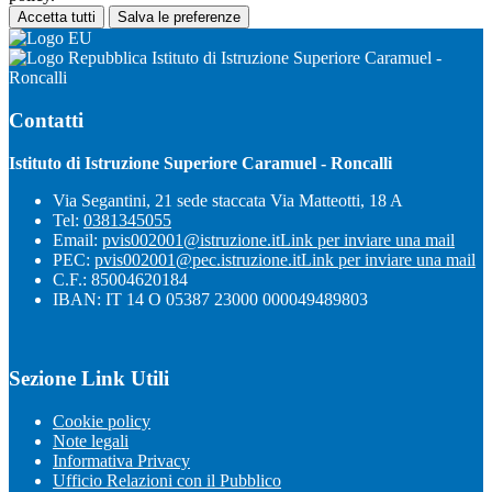
Accetta tutti
Salva le preferenze
Istituto di Istruzione Superiore Caramuel -
Roncalli
Contatti
Istituto di Istruzione Superiore Caramuel - Roncalli
Via Segantini, 21 sede staccata Via Matteotti, 18 A
Tel:
0381345055
Email:
pvis002001@istruzione.it
Link per inviare una mail
PEC:
pvis002001@pec.istruzione.it
Link per inviare una mail
C.F.: 85004620184
IBAN: IT 14 O 05387 23000 000049489803
Sezione Link Utili
Cookie policy
Note legali
Informativa Privacy
Ufficio Relazioni con il Pubblico